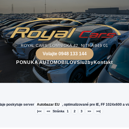
ROYAL CARS, LOMNICKÁ 42, NITRA 949 01
Volajte 0948 133 144
PONUKA AUTOMOBILOV
Služby
Kontakt
aje poskytuje server
Autobazar EU
, optimalizované pre IE, FF 1024x600 a vi
|<<
<<
Stránka
1
2
3
>>
>>|